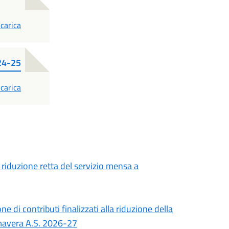
DF
carica
024-25
DF
carica
 riduzione retta del servizio mensa a
 di contributi finalizzati alla riduzione della
rimavera A.S. 2026-27