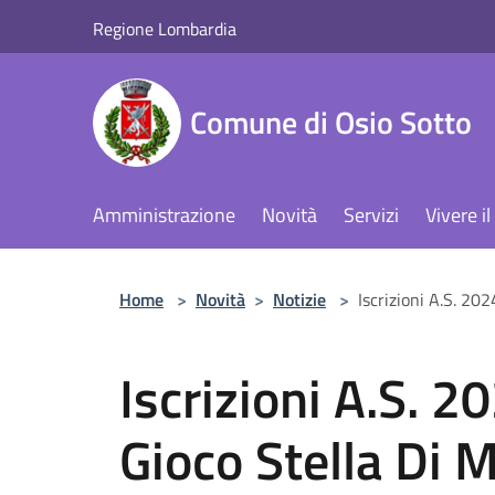
Salta al contenuto principale
Regione Lombardia
Comune di Osio Sotto
Amministrazione
Novità
Servizi
Vivere 
Home
>
Novità
>
Notizie
>
Iscrizioni A.S. 20
Iscrizioni A.S. 
Gioco Stella Di 