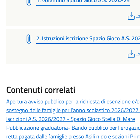
1. Volantino Spazio Gioco A.S. 2024-25
P
S
2. Istruzioni iscrizione Spazio Gioco A.S. 2
P
S
Contenuti correlati
Apertura avviso pubblico per la richiesta di esenzione e/o
sostegno delle famiglie per l’anno scolastico 2026/2027.
Iscrizioni A.S. 2026/2027 - Spazio Gioco Stella Di Mare
Pubblicazione graduatoria- Bando pubblico per l’erogazione
retta pagata dalle famiglie presso Asili nido e sezioni P