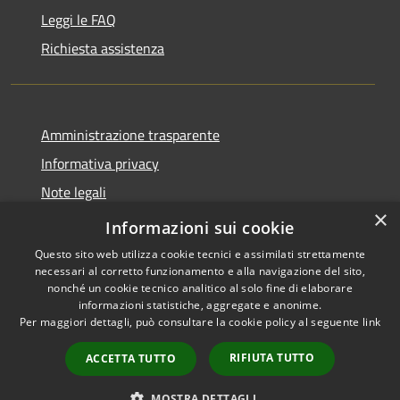
Leggi le FAQ
Richiesta assistenza
Amministrazione trasparente
Informativa privacy
Note legali
×
Dichiarazione di accessibilità 2025
Informazioni sui cookie
Questo sito web utilizza cookie tecnici e assimilati strettamente
necessari al corretto funzionamento e alla navigazione del sito,
nonché un cookie tecnico analitico al solo fine di elaborare
informazioni statistiche, aggregate e anonime.
RSS
Copyright © 2026 • Comune di
Per maggiori dettagli, può consultare la cookie policy al seguente
link
Accessibilità
Osio Sotto • Powered by
Privacy
Municipium
Accesso
•
RIFIUTA TUTTO
ACCETTA TUTTO
Cookie
redazione
Mappa del sito
MOSTRA DETTAGLI