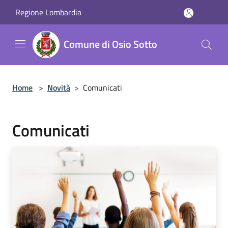
Salta al contenuto principale
Regione Lombardia
Comune di Osio Sotto
Home
>
Novità
>
Comunicati
Comunicati