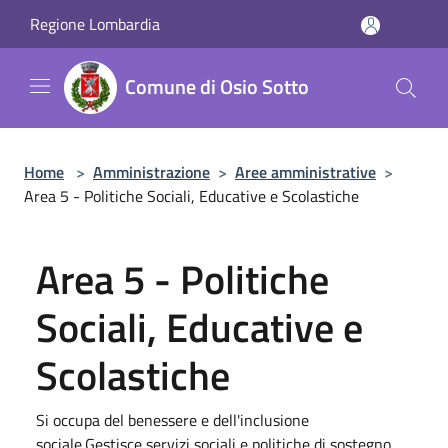
Salta al contenuto principale
Regione Lombardia
Comune di Osio Sotto
Home
>
Amministrazione
>
Aree amministrative
>
Area 5 - Politiche Sociali, Educative e Scolastiche
Area 5 - Politiche
Sociali, Educative e
Scolastiche
Si occupa del benessere e dell'inclusione
sociale.Gestisce servizi sociali e politiche di sostegno