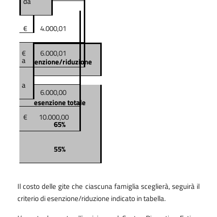
da
€
4.000,01
€
6.000,01
a
Esenzione/riduzione
a
€
6.000,00
esenzione totale
€
10.000,00
65%
55%
Il costo delle gite che ciascuna famiglia sceglierà, seguirà il
criterio di esenzione/riduzione indicato in tabella.