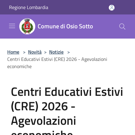
Salta al contenuto principale
Regione Lombardia
Comune di Osio Sotto
Home
>
Novità
>
Notizie
>
Centri Educativi Estivi (CRE) 2026 - Agevolazioni
economiche
Centri Educativi Estivi
(CRE) 2026 -
Agevolazioni
economiche