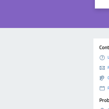
Cont
Prob