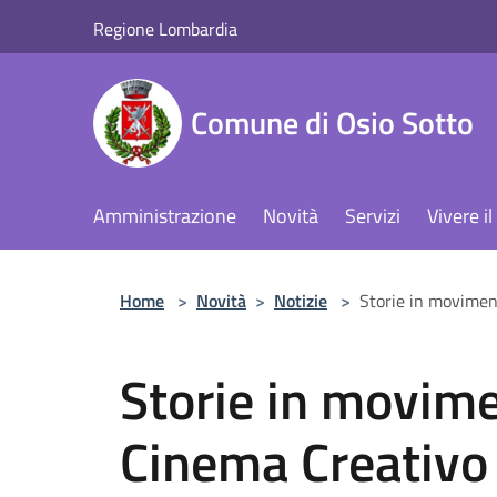
Salta al contenuto principale
Regione Lombardia
Comune di Osio Sotto
Amministrazione
Novità
Servizi
Vivere 
Home
>
Novità
>
Notizie
>
Storie in movimen
Storie in movime
Cinema Creativo