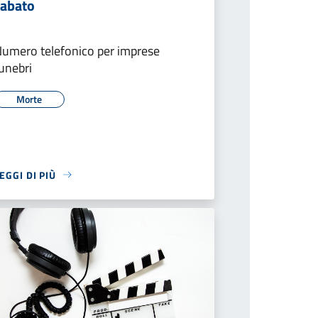
sabato
umero telefonico per imprese
unebri
Morte
EGGI DI PIÙ