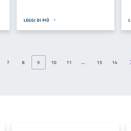
LEGGI DI PIÙ
L
7
8
9
10
11
...
13
14
ina precedente