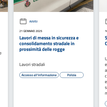
AVVISI
21 GENNAIO 2025
1
Lavori di messa in sicurezza e
S
consolidamento stradale in
prossimità delle rogge
e
U
Lavori stradali
e
a
Accesso all'informazione
Polizia
c
e
s
m