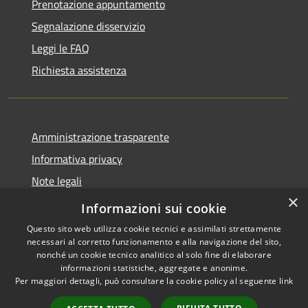
Prenotazione appuntamento
Segnalazione disservizio
Leggi le FAQ
Richiesta assistenza
Amministrazione trasparente
Informativa privacy
Note legali
×
Dichiarazione di accessibilità 2025
Informazioni sui cookie
Questo sito web utilizza cookie tecnici e assimilati strettamente
necessari al corretto funzionamento e alla navigazione del sito,
nonché un cookie tecnico analitico al solo fine di elaborare
informazioni statistiche, aggregate e anonime.
RSS
Copyright © 2026 • Comune di
Per maggiori dettagli, può consultare la cookie policy al seguente
link
Accessibilità
Osio Sotto • Powered by
Privacy
Municipium
Accesso
•