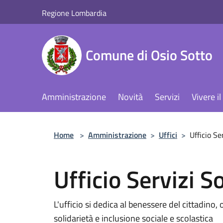
Salta al contenuto principale
Regione Lombardia
Comune di Osio Sotto
Amministrazione
Novità
Servizi
Vivere 
Home
>
Amministrazione
>
Uffici
>
Ufficio Se
Ufficio Servizi So
L'ufficio si dedica al benessere del cittadino
solidarietà e inclusione sociale e scolastica