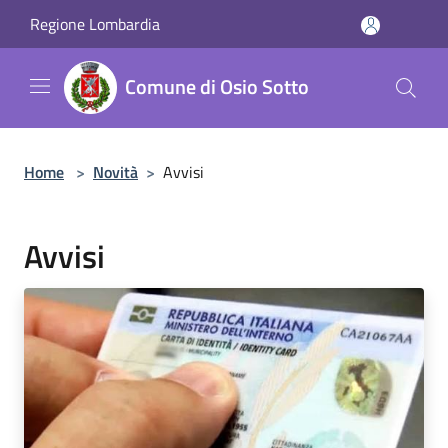
Salta al contenuto principale
Regione Lombardia
Comune di Osio Sotto
Home
>
Novità
>
Avvisi
Avvisi