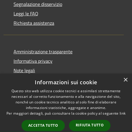
Segnalazione disservizio
Leggi le FAQ
Richiesta assistenza
Amministrazione trasparente
Informativa privacy
Note legali
×
Dichiarazione di accessibilità 2025
Informazioni sui cookie
Questo sito web utilizza cookie tecnici e assimilati strettamente
necessari al corretto funzionamento e alla navigazione del sito,
nonché un cookie tecnico analitico al solo fine di elaborare
informazioni statistiche, aggregate e anonime.
RSS
Copyright © 2026 • Comune di
Per maggiori dettagli, può consultare la cookie policy al seguente
link
Accessibilità
Osio Sotto • Powered by
Privacy
Municipium
Accesso
•
RIFIUTA TUTTO
ACCETTA TUTTO
Cookie
redazione