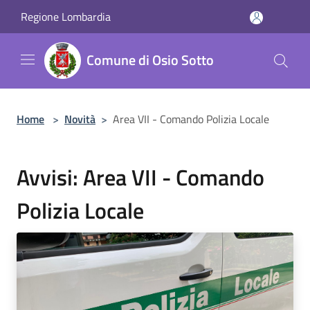
Salta al contenuto principale
Regione Lombardia
Comune di Osio Sotto
Home
>
Novità
>
Area VII - Comando Polizia Locale
Avvisi: Area VII - Comando
Polizia Locale