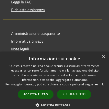
Leggi le FAQ
Richiesta assistenza
Amministrazione trasparente
Informativa privacy
Note legali
×
Dichiarazione di accessibilità 2025
Informazioni sui cookie
Questo sito web utilizza cookie tecnici e assimilati strettamente
necessari al corretto funzionamento e alla navigazione del sito,
nonché un cookie tecnico analitico al solo fine di elaborare
informazioni statistiche, aggregate e anonime.
RSS
Copyright © 2026 • Comune di
Per maggiori dettagli, può consultare la cookie policy al seguente
link
Accessibilità
Osio Sotto • Powered by
Privacy
Municipium
Accesso
•
RIFIUTA TUTTO
ACCETTA TUTTO
Cookie
redazione
Mappa del sito
MOSTRA DETTAGLI