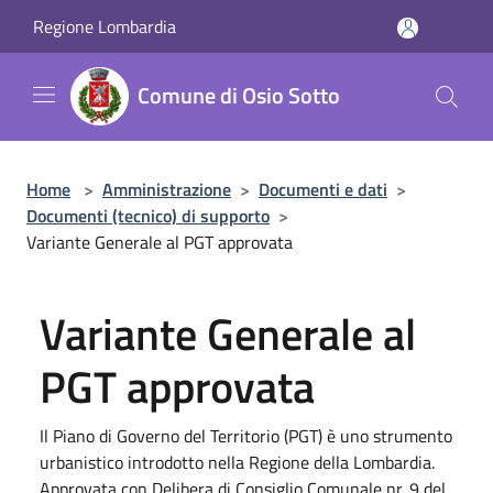
Salta al contenuto principale
Regione Lombardia
Comune di Osio Sotto
Home
>
Amministrazione
>
Documenti e dati
>
Documenti (tecnico) di supporto
>
Variante Generale al PGT approvata
Variante Generale al
PGT approvata
Il Piano di Governo del Territorio (PGT) è uno strumento
urbanistico introdotto nella Regione della Lombardia.
Approvata con Delibera di Consiglio Comunale nr. 9 del