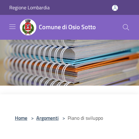
Salta al contenuto principale
Regione Lombardia
Comune di Osio Sotto
Home
>
Argomenti
>
Piano di sviluppo