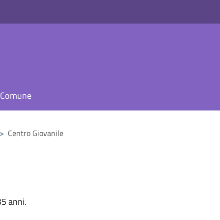
il Comune
>
Centro Giovanile
35 anni.