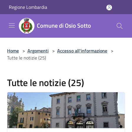
Salta al contenuto principale
Regione Lombardia
Comune di Osio Sotto
Home
>
Argomenti
>
Accesso all'informazione
>
Tutte le notizie (25)
Tutte le notizie (25)