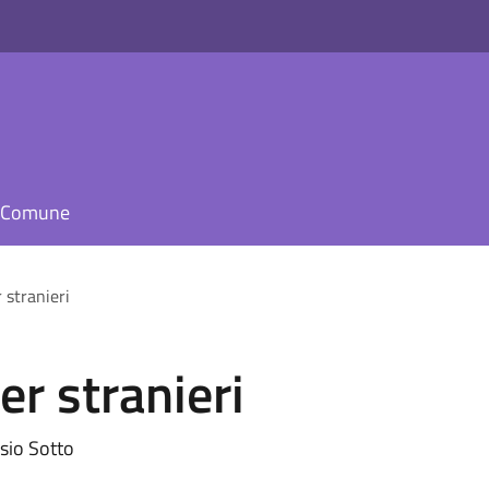
il Comune
r stranieri
er stranieri
Osio Sotto