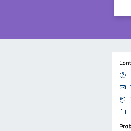
Cont
Prob