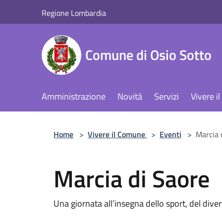
Salta al contenuto principale
Regione Lombardia
Comune di Osio Sotto
Amministrazione
Novità
Servizi
Vivere 
Home
>
Vivere il Comune
>
Eventi
>
Marcia 
Marcia di Saore
Una giornata all’insegna dello sport, del dive