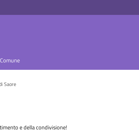
il Comune
di Saore
rtimento e della condivisione!