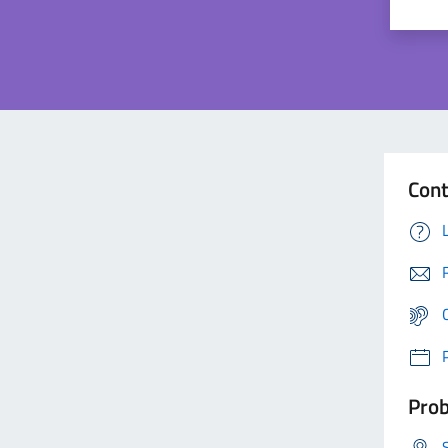
Cont
Prob