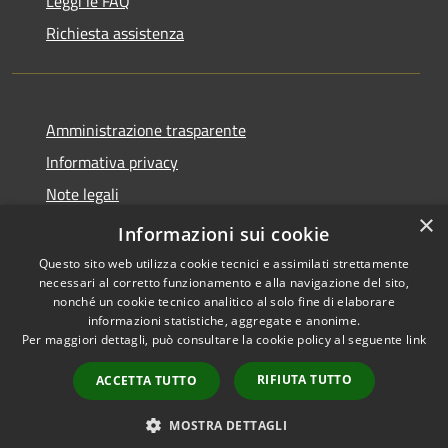
Leggi le FAQ
Richiesta assistenza
Amministrazione trasparente
Informativa privacy
Note legali
×
Dichiarazione di accessibilità 2025
Informazioni sui cookie
Questo sito web utilizza cookie tecnici e assimilati strettamente
necessari al corretto funzionamento e alla navigazione del sito,
nonché un cookie tecnico analitico al solo fine di elaborare
informazioni statistiche, aggregate e anonime.
RSS
Copyright © 2026 • Comune di
Per maggiori dettagli, può consultare la cookie policy al seguente
link
Accessibilità
Osio Sotto • Powered by
Privacy
Municipium
Accesso
•
RIFIUTA TUTTO
ACCETTA TUTTO
Cookie
redazione
Mappa del sito
MOSTRA DETTAGLI