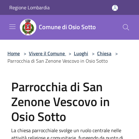
Salta al contenuto principale
Regione Lombardia
Comune di Osio Sotto
Home
>
Vivere il Comune
>
Luoghi
>
Chiesa
>
Parrocchia di San Zenone Vescovo in Osio Sotto
Parrocchia di San
Zenone Vescovo in
Osio Sotto
La chiesa parrocchiale svolge un ruolo centrale nelle
attività religiose e comunitarie, fungendo da punto di