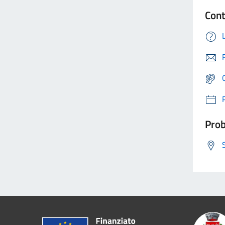
Cont
Prob