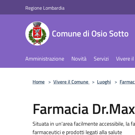
Salta al contenuto principale
Regione Lombardia
Comune di Osio Sotto
Amministrazione
Novità
Servizi
Vivere 
Home
>
Vivere il Comune
>
Luoghi
>
Farmac
Farmacia Dr.Max
Situata in un'area facilmente accessibile, la
farmaceutici e prodotti legati alla salute