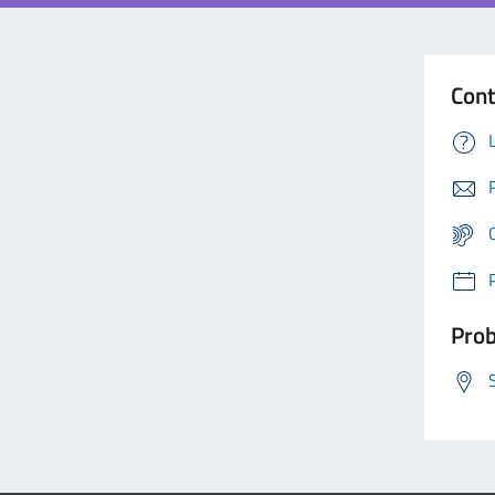
Cont
Prob