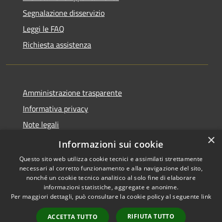
Segnalazione disservizio
Leggi le FAQ
Richiesta assistenza
Amministrazione trasparente
Informativa privacy
Note legali
×
Dichiarazione di accessibilità 2025
Informazioni sui cookie
Questo sito web utilizza cookie tecnici e assimilati strettamente
necessari al corretto funzionamento e alla navigazione del sito,
nonché un cookie tecnico analitico al solo fine di elaborare
informazioni statistiche, aggregate e anonime.
RSS
Copyright © 2026 • Comune di
Per maggiori dettagli, può consultare la cookie policy al seguente
link
Accessibilità
Osio Sotto • Powered by
Privacy
Municipium
Accesso
•
RIFIUTA TUTTO
ACCETTA TUTTO