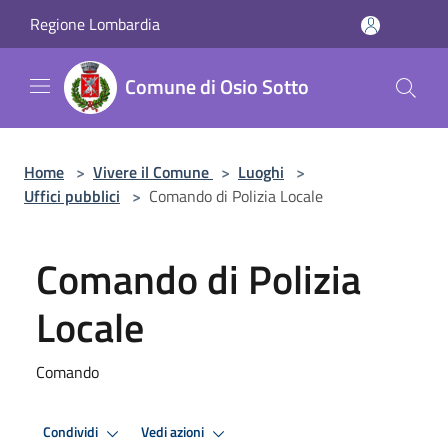
Salta al contenuto principale
Regione Lombardia
Comune di Osio Sotto
Home
>
Vivere il Comune
>
Luoghi
>
Uffici pubblici
>
Comando di Polizia Locale
Comando di Polizia
Locale
Comando
Condividi
Vedi azioni