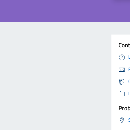
Cont
Prob