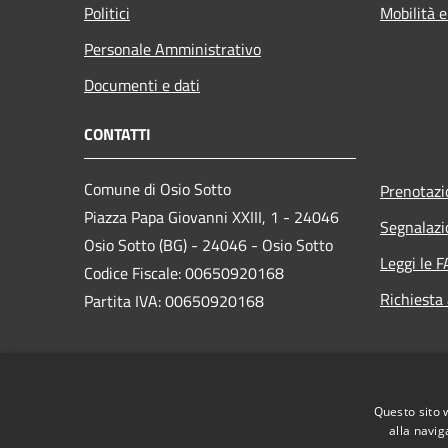
Politici
Mobilità e
Personale Amministrativo
Documenti e dati
CONTATTI
Comune di Osio Sotto
Prenotaz
Piazza Papa Giovanni XXIII, 1 - 24046
Segnalazi
Osio Sotto (BG) - 24046 - Osio Sotto
Leggi le 
Codice Fiscale: 00650920168
Richiesta
Partita IVA: 00650920168
PEC:
comune.osiosotto@pec.regione.lombardia.it
Questo sito 
Centralino Unico: 035 4185901
alla navig