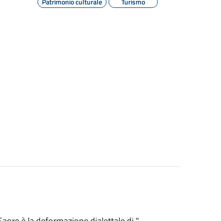
Patrimonio culturale
Turismo
ore è la deformazione dialettale di "