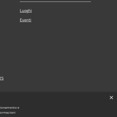
Luoghi
Eventi
025
×
nzionamento e
nformazioni