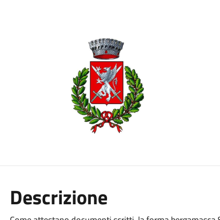
Descrizione
Come attestano documenti scritti, la forma bergamasca Sa