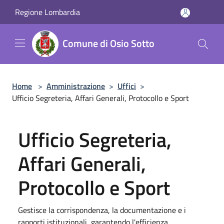
Salta al contenuto principale
Regione Lombardia
Comune di Osio Sotto
Home
>
Amministrazione
>
Uffici
>
Ufficio Segreteria, Affari Generali, Protocollo e Sport
Ufficio Segreteria,
Affari Generali,
Protocollo e Sport
Gestisce la corrispondenza, la documentazione e i
rapporti istituzionali, garantendo l'efficienza