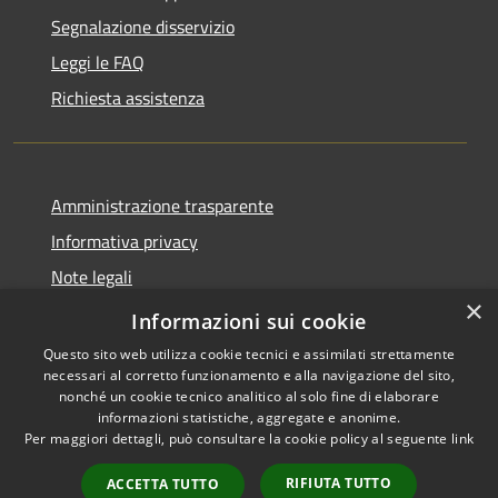
Segnalazione disservizio
Leggi le FAQ
Richiesta assistenza
Amministrazione trasparente
Informativa privacy
Note legali
×
Dichiarazione di accessibilità 2025
Informazioni sui cookie
Questo sito web utilizza cookie tecnici e assimilati strettamente
necessari al corretto funzionamento e alla navigazione del sito,
nonché un cookie tecnico analitico al solo fine di elaborare
informazioni statistiche, aggregate e anonime.
RSS
Copyright © 2026 • Comune di
Per maggiori dettagli, può consultare la cookie policy al seguente
link
Accessibilità
Osio Sotto • Powered by
Privacy
Municipium
Accesso
•
RIFIUTA TUTTO
ACCETTA TUTTO