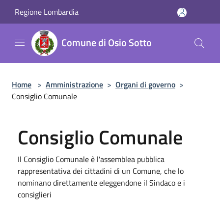
Salta al contenuto principale
Regione Lombardia
Comune di Osio Sotto
Home
>
Amministrazione
>
Organi di governo
>
Consiglio Comunale
Consiglio Comunale
Il Consiglio Comunale è l'assemblea pubblica
rappresentativa dei cittadini di un Comune, che lo
nominano direttamente eleggendone il Sindaco e i
consiglieri