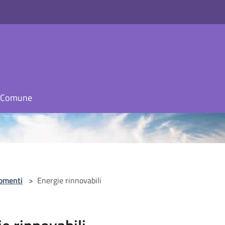
il Comune
omenti
>
Energie rinnovabili