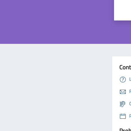
Cont
Prob