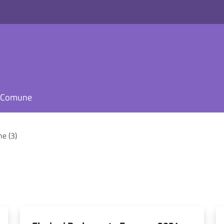
il Comune
ne (3)