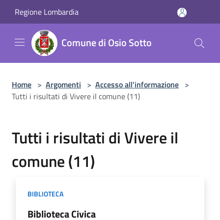
Salta al contenuto principale
Regione Lombardia
Comune di Osio Sotto
Home
>
Argomenti
>
Accesso all'informazione
>
Tutti i risultati di Vivere il comune (11)
Tutti i risultati di Vivere il
comune (11)
BIBLIOTECA
Biblioteca Civica