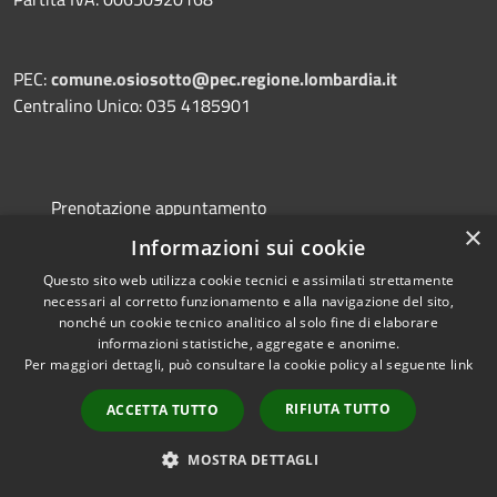
PEC:
comune.osiosotto@pec.regione.lombardia.it
Centralino Unico: 035 4185901
Prenotazione appuntamento
×
Segnalazione disservizio
Informazioni sui cookie
Leggi le FAQ
Questo sito web utilizza cookie tecnici e assimilati strettamente
necessari al corretto funzionamento e alla navigazione del sito,
Richiesta assistenza
nonché un cookie tecnico analitico al solo fine di elaborare
informazioni statistiche, aggregate e anonime.
Per maggiori dettagli, può consultare la cookie policy al seguente
link
RIFIUTA TUTTO
ACCETTA TUTTO
Amministrazione trasparente
Informativa privacy
MOSTRA DETTAGLI
Note legali