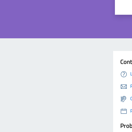
Cont
Prob