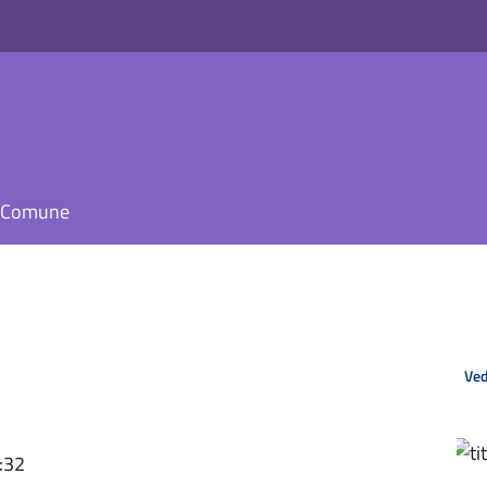
il Comune
Ved
:32