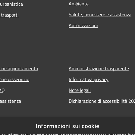
Ambiente
 urbanistica
Salute, benessere e assistenza
 trasporti
Autorizzazioni
ione appuntamento
Amministrazione trasparente
one disservizio
Informativa privacy
FAQ
Note legali
 assistenza
Dichiarazione di accessibilità 2
Informazioni sui cookie
web utilizza cookie tecnici e assimilati strettamente necessari al corretto fu