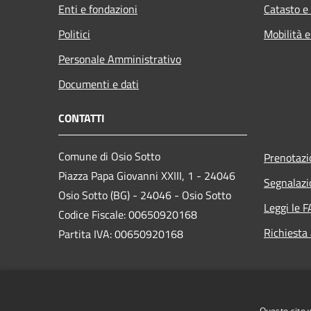
Enti e fondazioni
Catasto e
Politici
Mobilità e
Personale Amministrativo
Documenti e dati
CONTATTI
Comune di Osio Sotto
Prenotaz
Piazza Papa Giovanni XXIII, 1 - 24046
Segnalazi
Osio Sotto (BG) - 24046 - Osio Sotto
Leggi le 
Codice Fiscale: 00650920168
Richiesta
Partita IVA: 00650920168
PEC:
comune.osiosotto@pec.regione.lombardia.it
Questo sito 