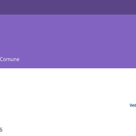
il Comune
Ved
06