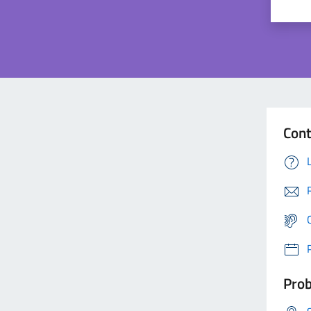
Cont
Prob