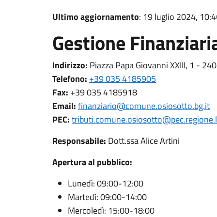
Ultimo aggiornamento
: 19 luglio 2024, 10:
Gestione Finanziari
Indirizzo:
Piazza Papa Giovanni XXIII, 1 - 24
Telefono:
+39 035 4185905
Fax:
+39 035 4185918
Email:
finanziario@comune.osiosotto.bg.it
PEC:
tributi.comune.osiosotto@pec.regione.l
Responsabile:
Dott.ssa Alice Artini
Apertura al pubblico:
Lunedì: 09:00-12:00
Martedì: 09:00-14:00
Mercoledì: 15:00-18:00