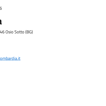
46
a
046 Osio Sotto (BG)
ombardia.it