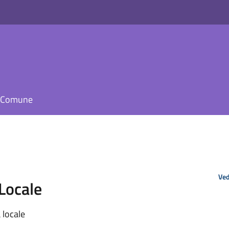
il Comune
Ved
Locale
 locale