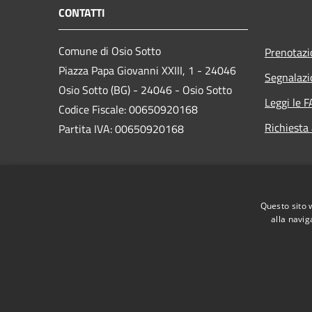
CONTATTI
Comune di Osio Sotto
Prenotaz
Piazza Papa Giovanni XXIII, 1 - 24046
Segnalazi
Osio Sotto (BG) - 24046 - Osio Sotto
Leggi le 
Codice Fiscale: 00650920168
Richiesta
Partita IVA: 00650920168
PEC:
comune.osiosotto@pec.regione.lombardia.it
Questo sito 
Centralino Unico: 035 4185901
alla navig
RSS
Accessibilità
Privacy
Cookie
Mappa de