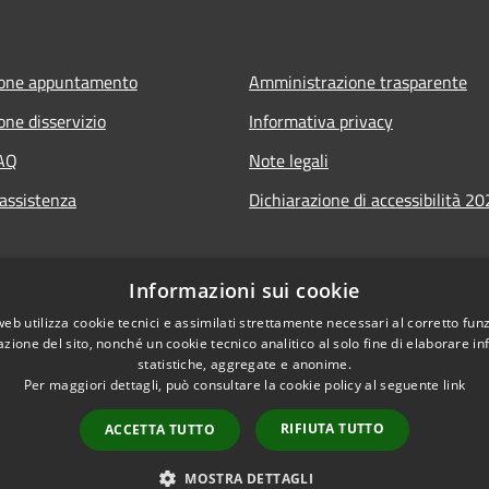
ione appuntamento
Amministrazione trasparente
one disservizio
Informativa privacy
FAQ
Note legali
 assistenza
Dichiarazione di accessibilità 2
Informazioni sui cookie
web utilizza cookie tecnici e assimilati strettamente necessari al corretto fu
azione del sito, nonché un cookie tecnico analitico al solo fine di elaborare i
statistiche, aggregate e anonime.
Per maggiori dettagli, può consultare la cookie policy al seguente
link
RIFIUTA TUTTO
ACCETTA TUTTO
l sito
Copyright © 2026 • Comune di 
MOSTRA DETTAGLI