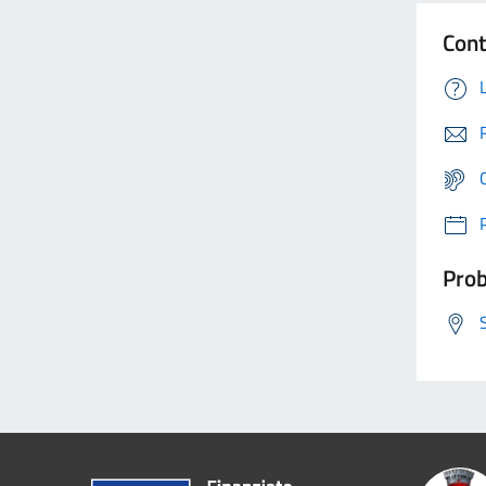
Cont
Prob