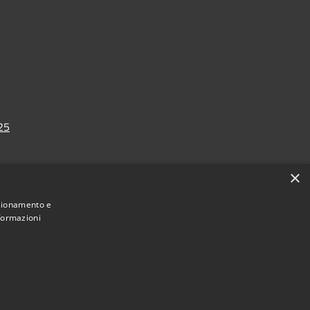
025
×
nzionamento e
nformazioni
Municipium
Accesso redazione
Osio Sotto • Powered by
•