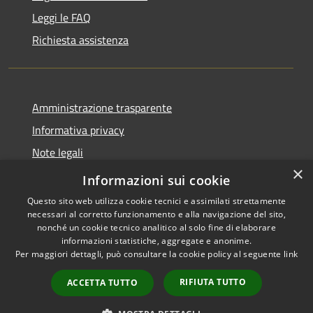
Leggi le FAQ
Richiesta assistenza
Amministrazione trasparente
Informativa privacy
Note legali
×
Dichiarazione di accessibilità 2025
Informazioni sui cookie
Questo sito web utilizza cookie tecnici e assimilati strettamente
necessari al corretto funzionamento e alla navigazione del sito,
nonché un cookie tecnico analitico al solo fine di elaborare
informazioni statistiche, aggregate e anonime.
RSS
Copyright © 2026 • Comune di
Per maggiori dettagli, può consultare la cookie policy al seguente
link
Accessibilità
Osio Sotto • Powered by
Privacy
Municipium
Accesso
•
RIFIUTA TUTTO
ACCETTA TUTTO
Cookie
redazione
Mappa del sito