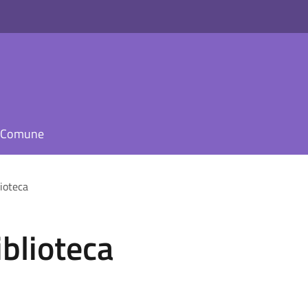
il Comune
ioteca
iblioteca