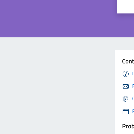
Cont
Prob