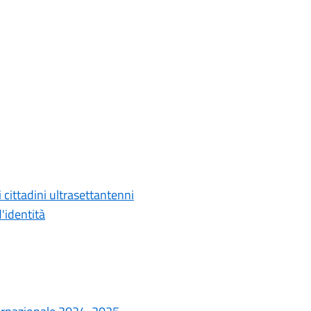
i cittadini ultrasettantenni
d'identità