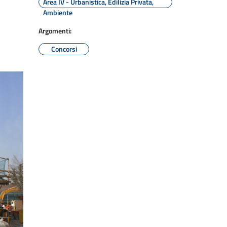
Area IV - Urbanistica, Edilizia Privata,
Ambiente
Argomenti:
Concorsi