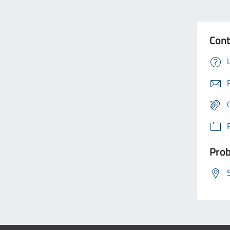
Cont
Prob