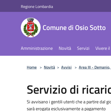
Salta al contenuto principale
Regione Lombardia
Comune di Osio Sotto
Amministrazione
Novità
Servizi
Vivere 
Home
>
Novità
>
Avvisi
>
Area III - Demanio,
Servizio di ricar
Si avvisano i gentili utenti che a partire dal g
sarà erogata esclusivamente a pagamento