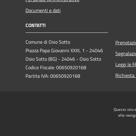
Documenti e dati
CONTATTI
Comune di Osio Sotto
Prenotaz
Piazza Papa Giovanni XXIII, 1 - 24046
Segnalazi
Osio Sotto (BG) - 24046 - Osio Sotto
Leggi le 
Codice Fiscale: 00650920168
Richiesta
Partita IVA: 00650920168
PEC:
comune.osiosotto@pec.regione.lombardia.it
Questo sito 
Centralino Unico: 035 4185901
alla navig