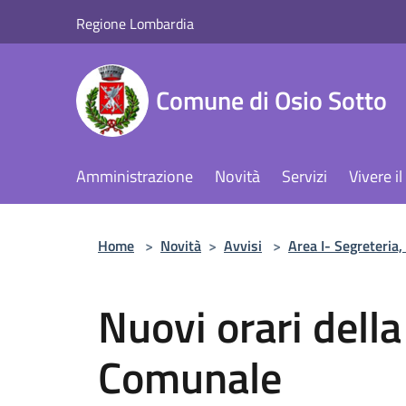
Salta al contenuto principale
Regione Lombardia
Comune di Osio Sotto
Amministrazione
Novità
Servizi
Vivere 
Home
>
Novità
>
Avvisi
>
Area I- Segreteria,
Nuovi orari della
Comunale