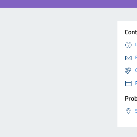
Cont
Prob