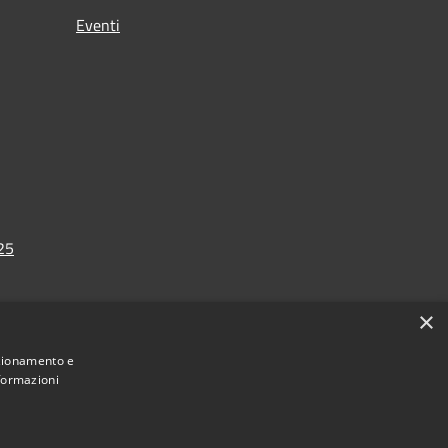
Eventi
025
×
nzionamento e
nformazioni