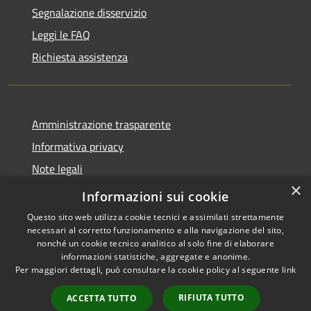
Segnalazione disservizio
Leggi le FAQ
Richiesta assistenza
Amministrazione trasparente
Informativa privacy
Note legali
×
Dichiarazione di accessibilità 2025
Informazioni sui cookie
Questo sito web utilizza cookie tecnici e assimilati strettamente
necessari al corretto funzionamento e alla navigazione del sito,
nonché un cookie tecnico analitico al solo fine di elaborare
informazioni statistiche, aggregate e anonime.
RSS
Copyright © 2026 • Comune di
Per maggiori dettagli, può consultare la cookie policy al seguente
link
Accessibilità
Osio Sotto • Powered by
Privacy
Municipium
Accesso
•
RIFIUTA TUTTO
ACCETTA TUTTO
Cookie