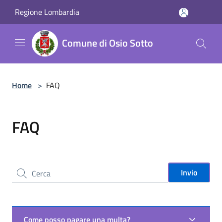
Salta al contenuto principale
Regione Lombardia
Comune di Osio Sotto
Home
>
FAQ
FAQ
Cerca nel sito
Invio
Come posso pagare una multa?