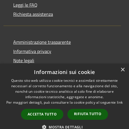
Leggi le FAQ
Richiesta assistenza
Amministrazione trasparente
Informativa privacy
Note legali
×
Dichiarazione di accessibilità 2025
Informazioni sui cookie
Questo sito web utilizza cookie tecnici e assimilati strettamente
necessari al corretto funzionamento e alla navigazione del sito,
nonché un cookie tecnico analitico al solo fine di elaborare
informazioni statistiche, aggregate e anonime.
RSS
Copyright © 2026 • Comune di
Per maggiori dettagli, può consultare la cookie policy al seguente
link
Accessibilità
Osio Sotto • Powered by
Privacy
Municipium
Accesso
•
RIFIUTA TUTTO
ACCETTA TUTTO
Cookie
redazione
Mappa del sito
MOSTRA DETTAGLI