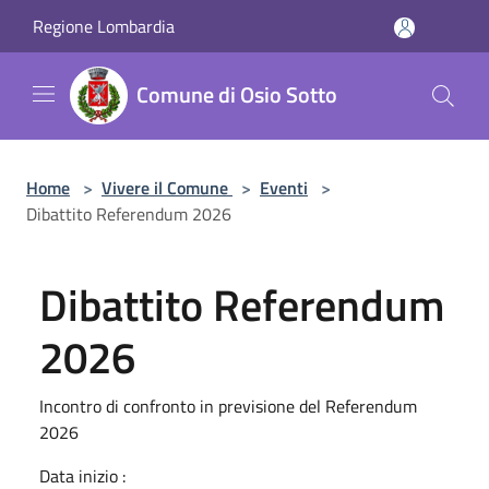
Salta al contenuto principale
Regione Lombardia
Comune di Osio Sotto
Home
>
Vivere il Comune
>
Eventi
>
Dibattito Referendum 2026
Dibattito Referendum
2026
Incontro di confronto in previsione del Referendum
2026
Data inizio :