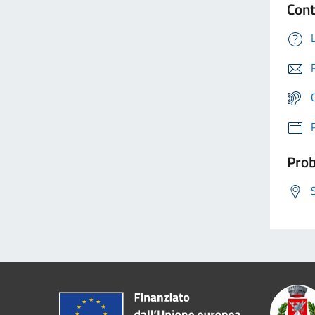
Cont
Prob