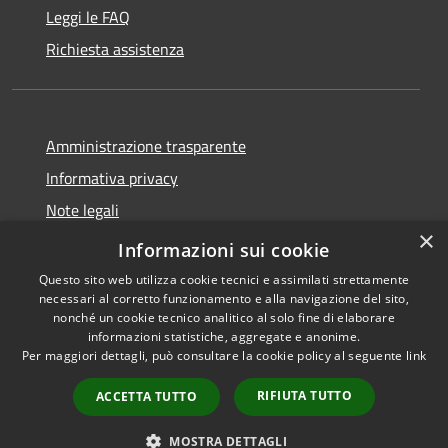
Leggi le FAQ
Richiesta assistenza
Amministrazione trasparente
Informativa privacy
Note legali
×
Dichiarazione di accessibilità 2025
Informazioni sui cookie
Questo sito web utilizza cookie tecnici e assimilati strettamente
necessari al corretto funzionamento e alla navigazione del sito,
nonché un cookie tecnico analitico al solo fine di elaborare
informazioni statistiche, aggregate e anonime.
RSS
Copyright © 2026 • Comune di
Per maggiori dettagli, può consultare la cookie policy al seguente
link
Accessibilità
Osio Sotto • Powered by
Privacy
Municipium
Accesso
•
RIFIUTA TUTTO
ACCETTA TUTTO
Cookie
redazione
Mappa del sito
MOSTRA DETTAGLI