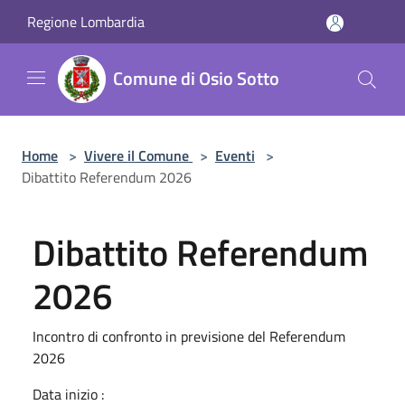
Salta al contenuto principale
Regione Lombardia
Comune di Osio Sotto
Home
>
Vivere il Comune
>
Eventi
>
Dibattito Referendum 2026
Dibattito Referendum
2026
Incontro di confronto in previsione del Referendum
2026
Data inizio :