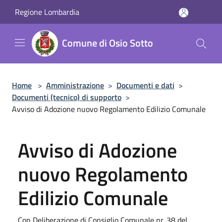
Salta al contenuto principale
Regione Lombardia
Comune di Osio Sotto
Home
>
Amministrazione
>
Documenti e dati
>
Documenti (tecnico) di supporto
>
Avviso di Adozione nuovo Regolamento Edilizio Comunale
Avviso di Adozione
nuovo Regolamento
Edilizio Comunale
Con Deliberazione di Consiglio Comunale nr. 38 del