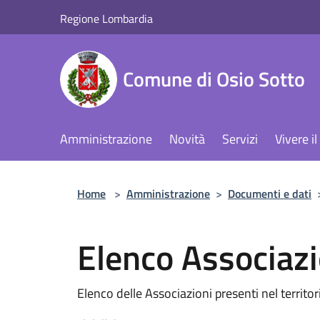
Salta al contenuto principale
Regione Lombardia
Comune di Osio Sotto
Amministrazione
Novità
Servizi
Vivere 
Home
>
Amministrazione
>
Documenti e dati
Elenco Associazi
Elenco delle Associazioni presenti nel territor