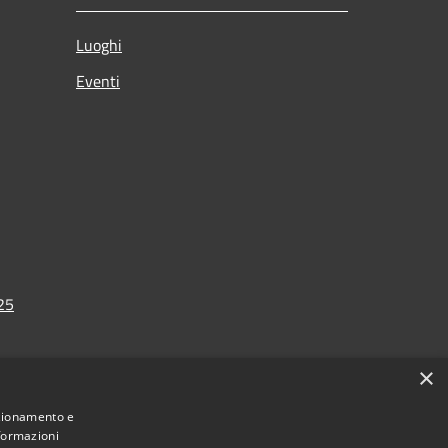
Luoghi
Eventi
025
×
nzionamento e
nformazioni