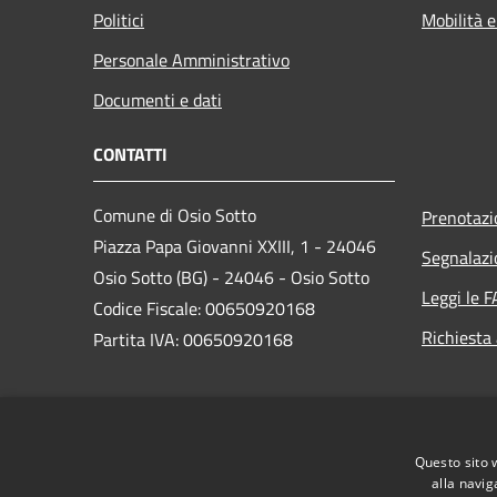
Politici
Mobilità e
Personale Amministrativo
Documenti e dati
CONTATTI
Comune di Osio Sotto
Prenotaz
Piazza Papa Giovanni XXIII, 1 - 24046
Segnalazi
Osio Sotto (BG) - 24046 - Osio Sotto
Leggi le 
Codice Fiscale: 00650920168
Richiesta
Partita IVA: 00650920168
PEC:
comune.osiosotto@pec.regione.lombardia.it
Questo sito 
Centralino Unico: 035 4185901
alla navig