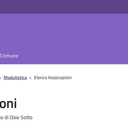
il Comune
>
Modulistica
>
Elenco Associazioni
oni
io di Osio Sotto