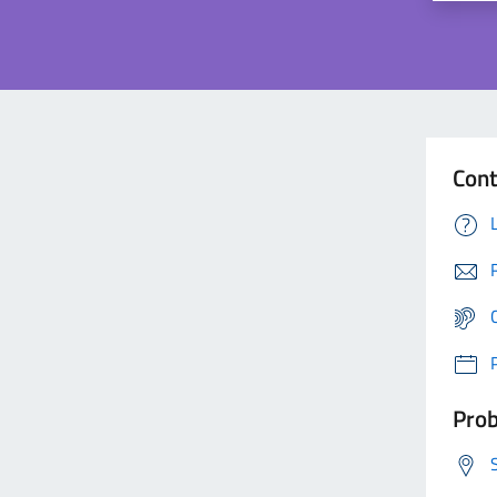
Cont
Prob